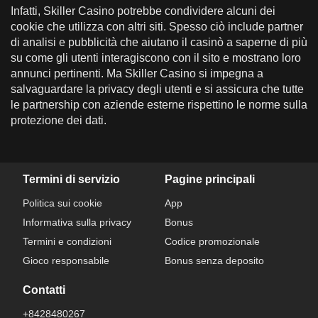
Infatti, Skiller Casino potrebbe condividere alcuni dei
cookie che utilizza con altri siti. Spesso ciò include partner
di analisi e pubblicità che aiutano il casinò a saperne di più
su come gli utenti interagiscono con il sito e mostrano loro
annunci pertinenti. Ma Skiller Casino si impegna a
salvaguardare la privacy degli utenti e si assicura che tutte
le partnership con aziende esterne rispettino le norme sulla
protezione dei dati.
Termini di servizio
Pagine principali
Politica sui cookie
App
Informativa sulla privacy
Bonus
Termini e condizioni
Codice promozionale
Gioco responsabile
Bonus senza deposito
Contatti
+8428480267