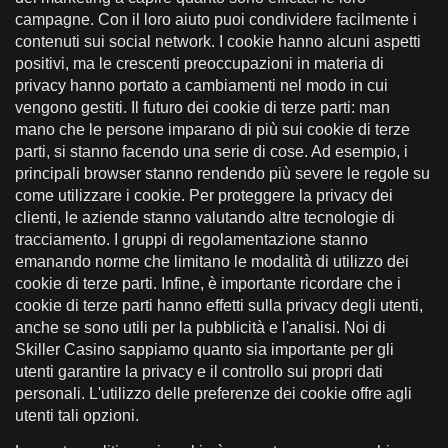
campagne. Con il loro aiuto puoi condividere facilmente i
contenuti sui social network. I cookie hanno alcuni aspetti
positivi, ma le crescenti preoccupazioni in materia di
privacy hanno portato a cambiamenti nel modo in cui
vengono gestiti. Il futuro dei cookie di terze parti: man
mano che le persone imparano di più sui cookie di terze
parti, si stanno facendo una serie di cose. Ad esempio, i
principali browser stanno rendendo più severe le regole su
come utilizzare i cookie. Per proteggere la privacy dei
clienti, le aziende stanno valutando altre tecnologie di
tracciamento. I gruppi di regolamentazione stanno
emanando norme che limitano le modalità di utilizzo dei
cookie di terze parti. Infine, è importante ricordare che i
cookie di terze parti hanno effetti sulla privacy degli utenti,
anche se sono utili per la pubblicità e l'analisi. Noi di
Skiller Casino sappiamo quanto sia importante per gli
utenti garantire la privacy e il controllo sui propri dati
personali. L'utilizzo delle preferenze dei cookie offre agli
utenti tali opzioni.