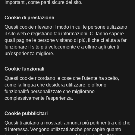
importanti, come parti sicure del sito.
Cookie di prestazione
Questi cookie rilevano il modo in cui le persone utilizzano
il sito web e registrano tali informazioni. Ci fanno sapere
quali pagine le persone visitano di più, il che ci aiuta a far
funzionare il sito più velocemente e a offrire agli utenti
un'esperienza migliore.
Cookie funzionali
Questi cookie ricordano le cose che l'utente ha scelto,
come la lingua che desidera utilizzare, e offrono
funzionalità personalizzate che migliorano
complessivamente l'esperienza.
Cookie pubblicitari
Questi ti aiutano a mostrarti annunci più pertinenti a ciò che
ti interessa. Vengono utilizzati anche per capire quanto